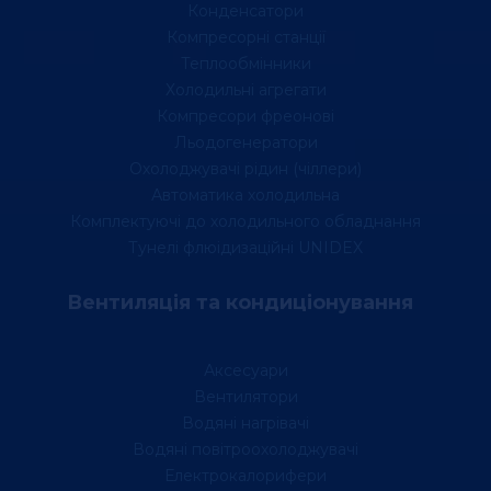
Конденсатори
Компресорні станції
Теплообмінники
Холодильні агрегати
Компресори фреонові
Льодогенератори
Охолоджувачі рідин (чіллери)
Автоматика холодильна
Комплектуючі до холодильного обладнання
Тунелі флюідизаційні UNIDEX
Вентиляція та кондиціонування
Аксесуари
Вентилятори
Водяні нагрівачі
Водяні повітроохолоджувачі
Електрокалорифери