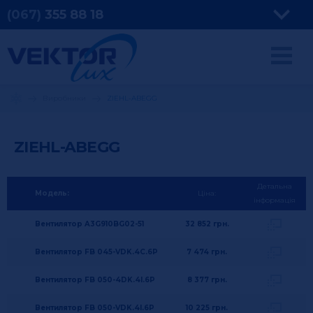
(067)
355
88 18
Виробники
ZIEHL-ABEGG
ZIEHL-ABEGG
Детальна
Модель:
Ціна:
інформація
Вентилятор A3G910BG02-51
32 852
грн.
Вентилятор FB 045-VDK.4C.6P
7 474
грн.
Вентилятор FB 050-4DK.4I.6P
8 377
грн.
Вентилятор FB 050-VDK.4I.6P
10 225
грн.