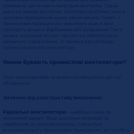
приміщень, що не мають природної вентиляції. Однак
цього не завжди достатньо. Особливо проблемні зони в
житлових приміщеннях: кухня, ванна кімната і туалет. У
промислових приміщеннях - виробничі зони, в яких
проходять процеси фарбування або шліфування. Там є
велике скупчення людей, і протяги не забезпечують
належного повітрообміну. В такому в разі необхідні
потужні промислові вентилятори.
Якими бувають промислові вентилятори?
Існує кілька критеріїв, за якими класифікується цей тип
обладнання:
Залежно від конструктиву виконання:
Радіальні вентилятори
– найбільш тихий та
економний варіант. Вони достатньо витривалі та
невибагливі до умов експлуатації. Найчастіше
встановлюються у промислових приміщеннях, де потрібна