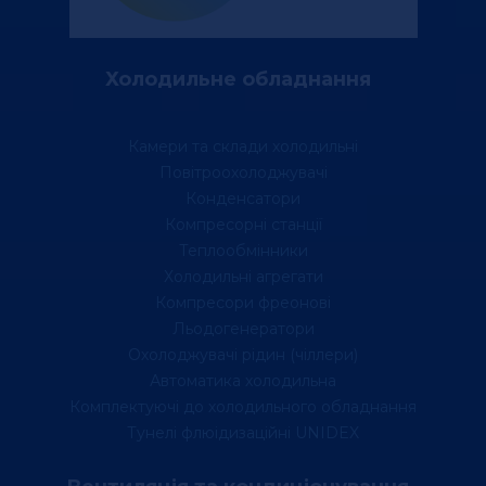
Холодильне обладнання
Камери та склади холодильні
Повітроохолоджувачі
Конденсатори
Компресорні станції
Теплообмінники
Холодильні агрегати
Компресори фреонові
Льодогенератори
Охолоджувачі рідин (чіллери)
Автоматика холодильна
Комплектуючі до холодильного обладнання
Тунелі флюідизаційні UNIDEX