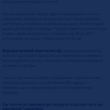
потужна вентиляційна система.
Осьові промислові моделі здатні переміщувати потоки
повітря без створення додаткової тяги. Вони підходять
для прямої установки у вертикальну шахту або в стінний
канал для виходу на вулицю. Продуктивність залежить від
моделі і фірми виробника і становить від 95 до 320
кубометрів на годину. Рівень шуму 26-38 дБ.
Відцентровий вентилятор
переміщує повітря під
тиском. Такі моделі здатні якісно перекачувати повітря у
вентиляційних шахтах і системах зі складною геометрією
на значну відстань.
Також у нас можна обрати обладнання з автоматичним
запуском одночасно з освітленням або варіант з
таймером, де запрограмовується час відключення
приладу.
За типом установки всі моделі поділяються на
накладні і канальні.