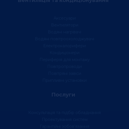
Вентиляція та кондиціонування
Аксесуари
Вентилятори
Водяні нагрівачі
Водяні повітроохолоджувачі
Електрокалорифери
Кондиціонери
Периферія для монтажу
Повітропроводи
Повітряні завіси
Припливні установки
Послуги
Консультація та підбір обладнання
Проектування систем
Гарантійні зобов’язання