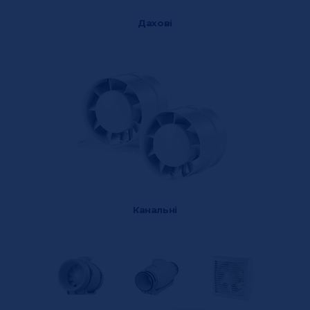
Дахові
Канальні