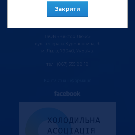
Закрити
ТзОВ «Вектор Люкс»
вул. Генерала Курмановича, 9.
м. Львів, 79040, Україна.
тел.: (067) 355 88 18
Контактна інформація