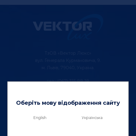
ТзОВ «Вектор Люкс»
вул. Генерала Курмановича, 9.
м. Львів, 79040, Україна.
тел.: (067) 355 88 18
Контактна інформація
Оберіть мову відображення сайту
English
Українська