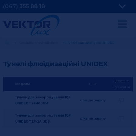
(067)
355
88 18
Холодильне обладнання
Тунелі флюідизаційні UNIDEX
Тунелі флюідизаційні UNIDEX
Детальна
Модель:
Ціна:
інформація
Тунель для заморожування IQF
ціна по запиту
UNIDEX TZF-1000M
Тунель для заморожування IQF
ціна по запиту
UNIDEX TZF-2A UDS