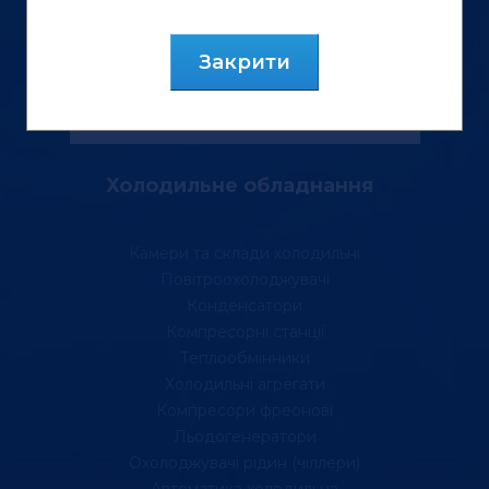
Закрити
Холодильне обладнання
Камери та склади холодильні
Повітроохолоджувачі
Конденсатори
Компресорні станції
Теплообмінники
Холодильні агрегати
Компресори фреонові
Льодогенератори
Охолоджувачі рідин (чіллери)