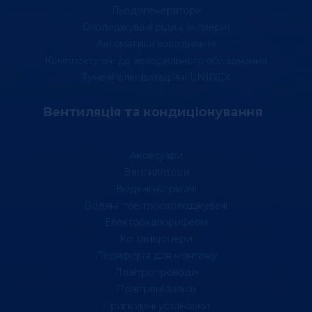
Льодогенератори
Охолоджувачі рідин (чіллери)
Автоматика холодильна
Комплектуючі до холодильного обладнання
Тунелі флюідизаційні UNIDEX
Вентиляція та кондиціонування
Аксесуари
Вентилятори
Водяні нагрівачі
Водяні повітроохолоджувачі
Електрокалорифери
Кондиціонери
Периферія для монтажу
Повітропроводи
Повітряні завіси
Припливні установки