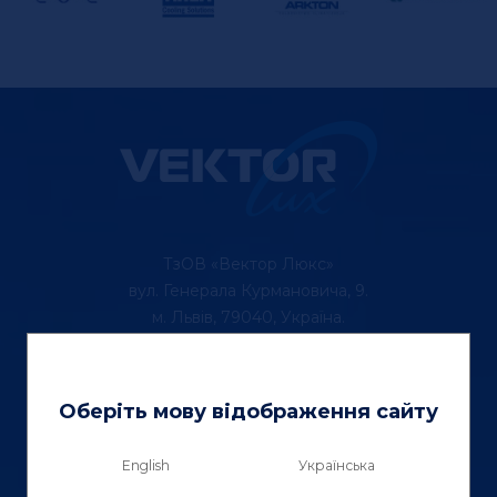
ТзОВ «Вектор Люкс»
вул. Генерала Курмановича, 9.
м. Львів, 79040, Україна.
тел.: (067) 355 88 18
Оберіть мову відображення сайту
Контактна інформація
English
Українська