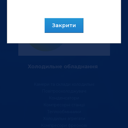
Закрити
Холодильне обладнання
Камери та склади холодильні
Повітроохолоджувачі
Конденсатори
Компресорні станції
Теплообмінники
Холодильні агрегати
Компресори фреонові