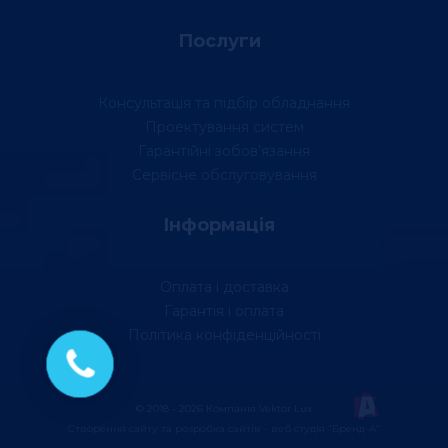
Послуги
Консультація та підбір обладнання
Проектування систем
Гарантійні зобов’язання
Сервісне обслуговування
Інформація
Оплата і доставка
Гарантія і оплата
Політика конфіденційності
© 2018 - 2026 Компанія Vektor Lux
Створення сайту та розробка сайтів - веб студія “Бренд-А”