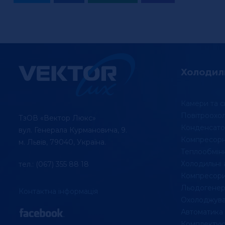
Холодил
Камери та с
Повітроохо
ТзОВ «Вектор Люкс»
Конденсато
вул. Генерала Курмановича, 9.
Компресорні
м. Львів, 79040, Україна.
Теплообмін
Холодильні 
тел.: (067) 355 88 18
Компресори
Льодогенер
Контактна інформація
Охолоджувач
Автоматика
Комплектую