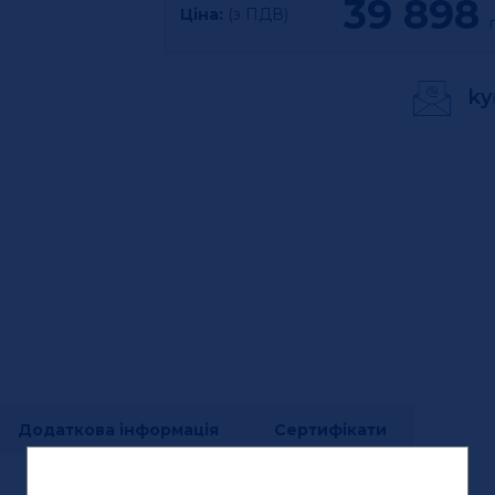
39 898
Ціна:
(з ПДВ)
г
ky
Додаткова інформація
Сертифікати