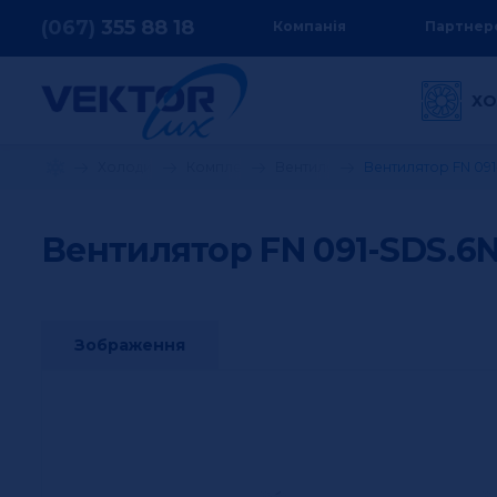
(067)
355
88 18
Компанія
Партнер
ХО
Холодильне обладнання
Комплектуючі до холодильного обладнанн
Вентилятори
Вентилятор FN 091
Вентилятор FN 091-SDS.6
Зображення