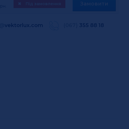
Замовити
✖
Під замовлення
рн.
@
vektorlux.com
(067)
355 88 18