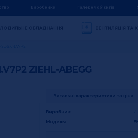
ство
Виробники
Галерея об'єктів
ЛОДИЛЬНЕ ОБЛАДНАННЯ
ВЕНТИЛЯЦІЯ ТА
я
-SDS.6N.V7P2
N.V7P2
ZIEHL-ABEGG
Загальні характеристики та ціна
Виробник:
Z
Модель:
F