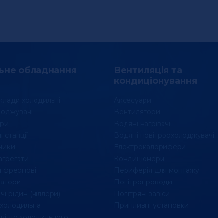
ьне обладнання
Вентиляція та
кондиціонування
клади холодильні
Аксесуари
лоджувачі
Вентилятори
ри
Водяні нагрівачі
 станції
Водяні повітроохолоджувачі
ники
Електрокалорифери
агрегати
Кондиціонери
 фреонові
Периферія для монтажу
атори
Повітропроводи
і рідин (чіллери)
Повітряні завіси
 холодильна
Припливні установки
чі до холодильного