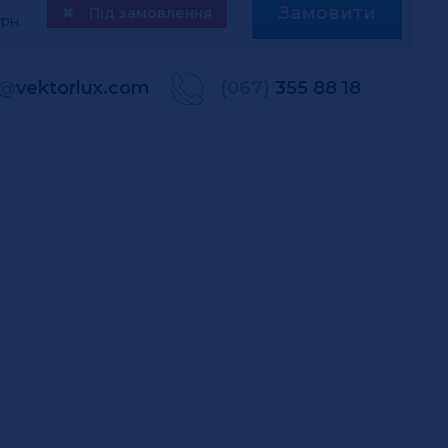
Замовити
✖
Під замовлення
рн.
@
vektorlux.com
(067)
355 88 18