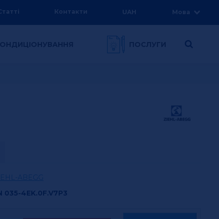
Статті
Контакти
UAH
Мова
 КОНДИЦІОНУВАННЯ
ПОСЛУГИ
IEHL-ABEGG
N 035-4EK.0F.V7P3