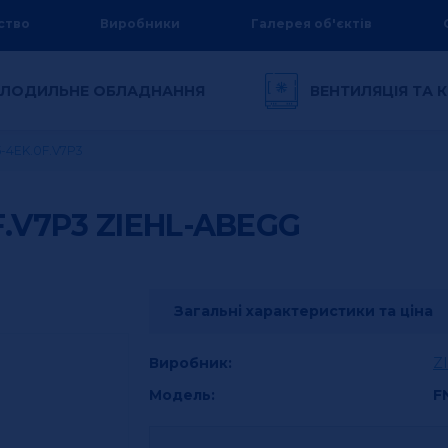
ство
Виробники
Галерея об'єктів
ЛОДИЛЬНЕ ОБЛАДНАННЯ
ВЕНТИЛЯЦІЯ ТА
я
-4EK.0F.V7P3
F.V7P3
ZIEHL-ABEGG
Загальні характеристики та ціна
Виробник:
Z
Модель:
F