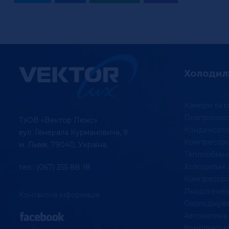
Холодил
Камери та с
Повітроохо
ТзОВ «Вектор Люкс»
Конденсато
вул. Генерала Курмановича, 9.
Компресорні
м. Львів, 79040, Україна.
Теплообмін
Холодильні 
тел.: (067) 355 88 18
Компресори
Льодогенер
Контактна інформація
Охолоджувач
Автоматика
Комплектую