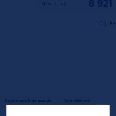
8 921
Ціна:
(з ПДВ)
г
ky
Додаткова інформація
Сертифікати