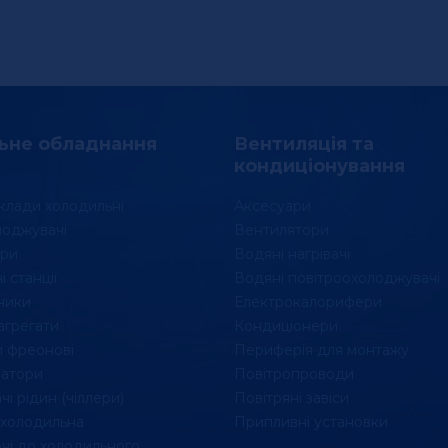
ьне обладнання
Вентиляція та
кондиціонування
клади холодильні
Аксесуари
лоджувачі
Вентилятори
ри
Водяні нагрівачі
 станції
Водяні повітроохолоджувачі
ники
Електрокалорифери
агрегати
Кондиціонери
 фреонові
Периферія для монтажу
атори
Повітропроводи
і рідин (чіллери)
Повітряні завіси
 холодильна
Припливні установки
чі до холодильного