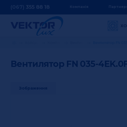
(067)
355
88 18
Компанія
Партнер
ХО
Холодильне обладнання
Комплектуючі до холодильного обладнанн
Вентилятори
Вентилятор FN 035
Вентилятор FN 035-4EK.0
Зображення