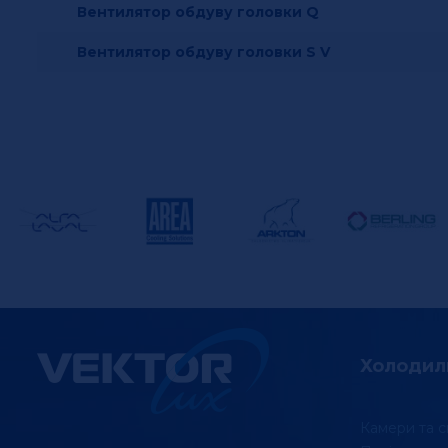
Вентилятор обдуву головки Q
Вентилятор обдуву головки S V
Холодил
Камери та с