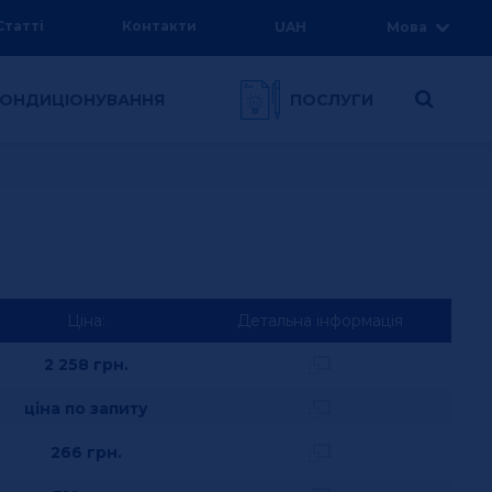
Статті
Контакти
UAH
Мова
 КОНДИЦІОНУВАННЯ
ПОСЛУГИ
Ціна:
Детальна інформація
2 258
грн.
ціна по запиту
266
грн.