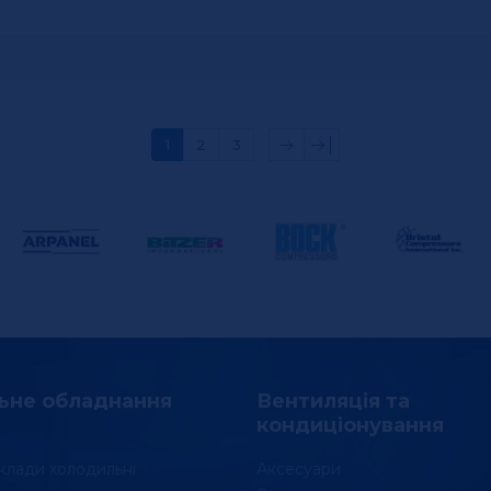
1
2
3
ьне обладнання
Вентиляція та
кондиціонування
клади холодильні
Аксесуари