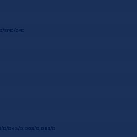
D/ZPD/ZFD
S/D/D4S/D;D6S/D;D8S/D