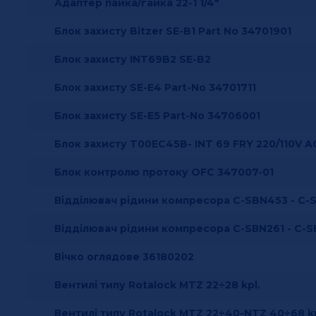
Адаптер пайка/гайка 22-1 1/4"
Блок захисту Bitzer SE-B1 Part No 34701901
Блок захисту INT69B2 SE-B2
Блок захисту SE-E4 Part-No 34701711
Блок захисту SE-E5 Part-No 34706001
Блок захисту T00EC45B- INT 69 FRY 220/110V 
Блок контролю протоку OFC 347007-01
Відділювач рідини компресора C-SBN453 - C-
Відділювач рідини компресора C-SВN261 - C-
Вічко оглядове 36180202
Вентилі типу Rotalock MTZ 22÷28 kpl.
Вентилі типу Rotalock MTZ 22÷40-NTZ 40÷68 kp