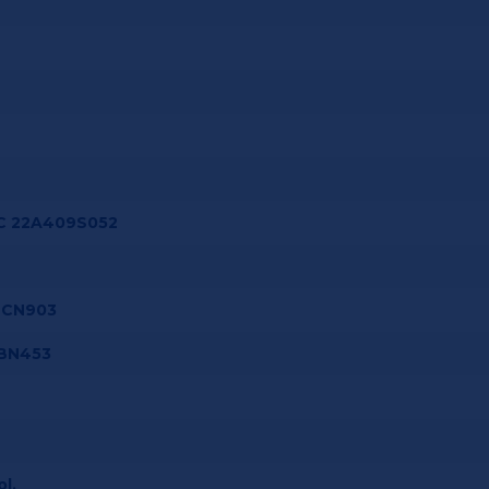
AC 22A409S052
SCN903
SBN453
l.