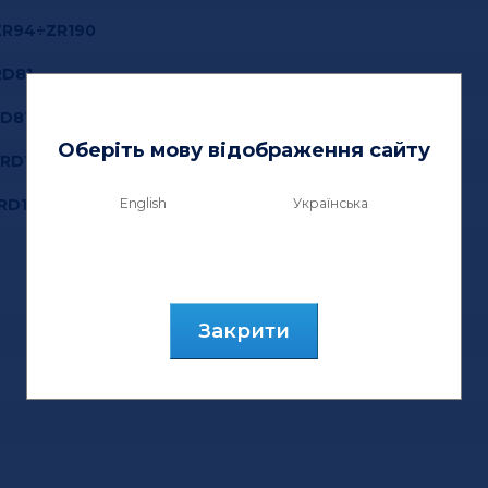
ZR94÷ZR190
RD81
RD81
Оберіть мову відображення сайту
ZRD125
English
Українська
RD125
Закрити