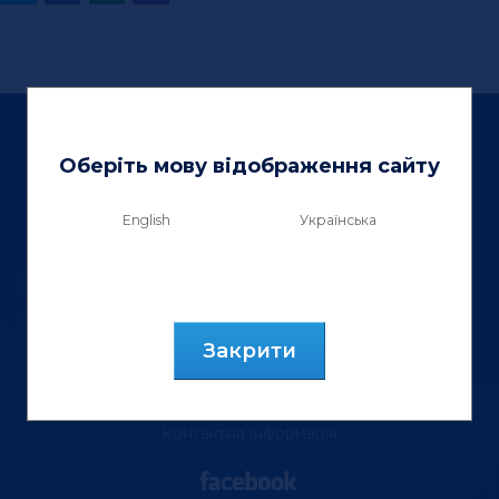
Оберіть мову відображення сайту
English
Українська
ТзОВ «Вектор Люкс»
вул. Генерала Курмановича, 9.
м. Львів, 79040, Україна.
Закрити
тел.: (067) 355 88 18
Контактна інформація