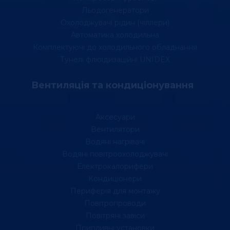
Льодогенератори
Охолоджувачі рідин (чіллери)
Автоматика холодильна
Комплектуючі до холодильного обладнання
Тунелі флюідизаційні UNIDEX
Вентиляція та кондиціонування
Аксесуари
Вентилятори
Водяні нагрівачі
Водяні повітроохолоджувачі
Електрокалорифери
Кондиціонери
Периферія для монтажу
Повітропроводи
Повітряні завіси
Припливні установки