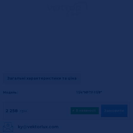
Загальні характеристики та ціна
Модель:
1 1/4"NPTF-1 1/8"
2 258
Замовити
грн.
✔
В наявності
ky
@
vektorlux.com