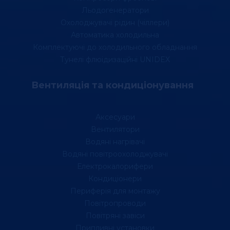
Льодогенератори
Охолоджувачі рідин (чіллери)
Автоматика холодильна
Комплектуючі до холодильного обладнання
Тунелі флюідизаційні UNIDEX
Вентиляція та кондиціонування
Аксесуари
Вентилятори
Водяні нагрівачі
Водяні повітроохолоджувачі
Електрокалорифери
Кондиціонери
Периферія для монтажу
Повітропроводи
Повітряні завіси
Припливні установки