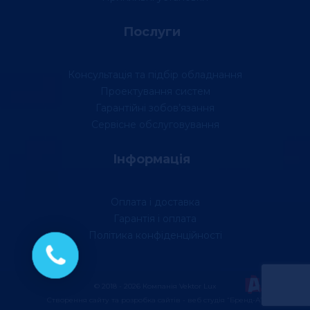
Послуги
Консультація та підбір обладнання
Проектування систем
Гарантійні зобов’язання
Сервісне обслуговування
Інформація
Оплата і доставка
Гарантія і оплата
Політика конфіденційності
© 2018 - 2026 Компанія Vektor Lux
Створення сайту та розробка сайтів - веб студія “Бренд-А”