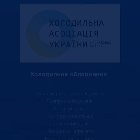
Холодильне обладнання
Камери та склади холодильні
Повітроохолоджувачі
Конденсатори
Компресорні станції
Теплообмінники
Холодильні агрегати
Компресори фреонові