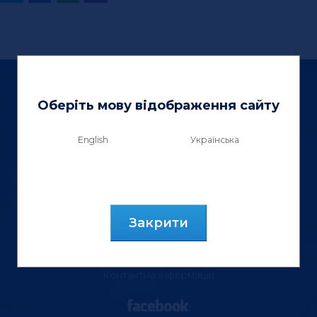
Оберіть мову відображення сайту
English
Українська
ТзОВ «Вектор Люкс»
вул. Генерала Курмановича, 9.
м. Львів, 79040, Україна.
Закрити
тел.: (067) 355 88 18
Контактна інформація