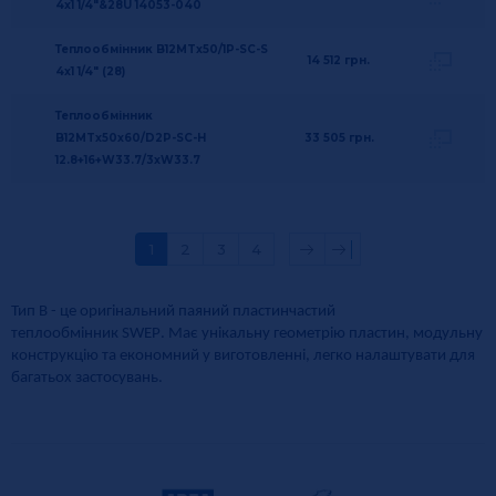
4x1 1/4"&28U 14053-040
Теплообмінник B12MTx50/1P-SC-S
14 512
грн.
4x1 1/4" (28)
Теплообмінник
B12MTx50x60/D2P-SC-H
33 505
грн.
12.8+16+W33.7/3xW33.7
1
2
3
4
Тип
B
- це оригінальний паяний пластинчастий
теплообмінник
SWEP
. Має унікальну геометрію пластин, модульну
конструкцію та економний у виготовленні, легко налаштувати для
багатьох застосувань.