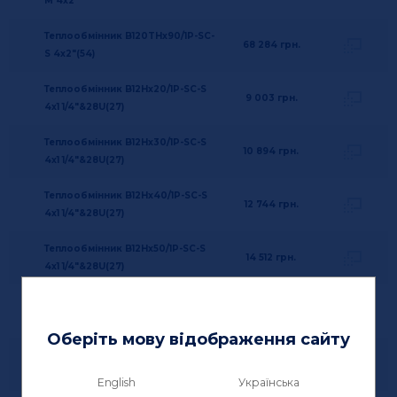
M 4x2"
Теплообмінник B120THx90/1P-SC-
68 284
грн.
S 4x2"(54)
Теплообмінник B12Hx20/1P-SC-S
9 003
грн.
4x1 1/4"&28U(27)
Теплообмінник B12Hx30/1P-SC-S
10 894
грн.
4x1 1/4"&28U(27)
Теплообмінник B12Hx40/1P-SC-S
12 744
грн.
4x1 1/4"&28U(27)
Теплообмінник B12Hx50/1P-SC-S
14 512
грн.
4x1 1/4"&28U(27)
Теплообмінник B12Hx60/1P-SC-S
16 403
грн.
4x28U
Оберіть мову відображення сайту
Теплообмінник B12Lx14/1P-SC-S
9 332
грн.
16+42U/16+42U 12518-014
English
Українська