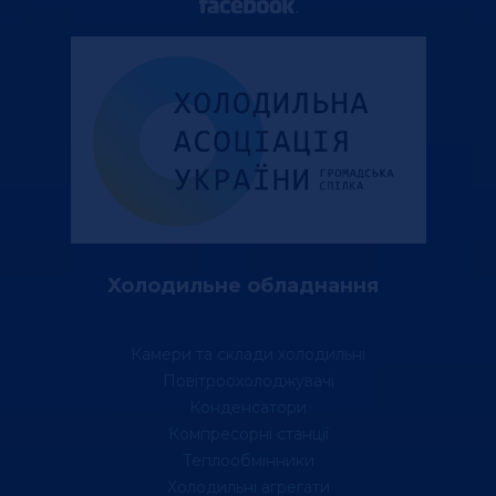
Холодильне обладнання
Камери та склади холодильні
Повітроохолоджувачі
Конденсатори
Компресорні станції
Теплообмінники
Холодильні агрегати