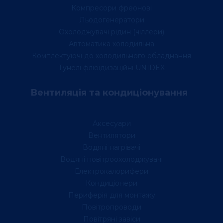
Компресори фреонові
Льодогенератори
Охолоджувачі рідин (чіллери)
Автоматика холодильна
Комплектуючі до холодильного обладнання
Тунелі флюідизаційні UNIDEX
Вентиляція та кондиціонування
Аксесуари
Вентилятори
Водяні нагрівачі
Водяні повітроохолоджувачі
Електрокалорифери
Кондиціонери
Периферія для монтажу
Повітропроводи
Повітряні завіси