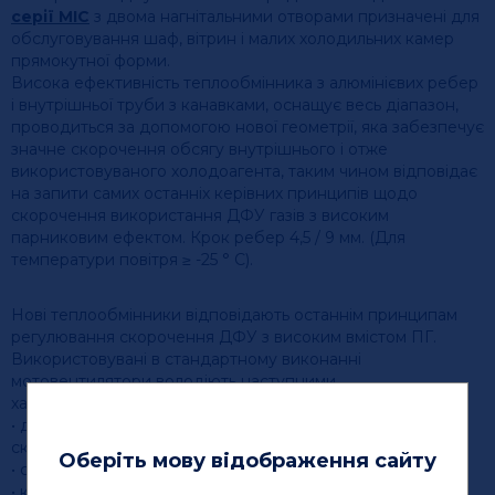
серії MIC
з двома нагнітальними отворами призначені для
обслуговування шаф, вітрин і малих холодильних камер
прямокутної форми.
Висока ефективність теплообмінника з алюмінієвих ребер
і внутрішньої труби з канавками, оснащує весь діапазон,
проводиться за допомогою нової геометрії, яка забезпечує
значне скорочення обсягу внутрішнього і отже
використовуваного холодоагента, таким чином відповідає
на запити самих останніх керівних принципів щодо
скорочення використання ДФУ газів з високим
парниковим ефектом. Крок ребер 4,5 / 9 мм. (Для
температури повітря ≥ -25 ° C).
Нові теплообмінники відповідають останнім принципам
регулювання скорочення ДФУ з високим вмістом ПГ.
Використовувані в стандартному виконанні
мотовентилятори володіють наступними
характеристиками:
• діаметр 230 мм, одна фаза, 230 В, 50- 60 Гц, армована
скловолокном поліамідна захисна решітка;
Оберіть мову відображення сайту
• ступінь захисту IP 42;
• клас ізоляції В;