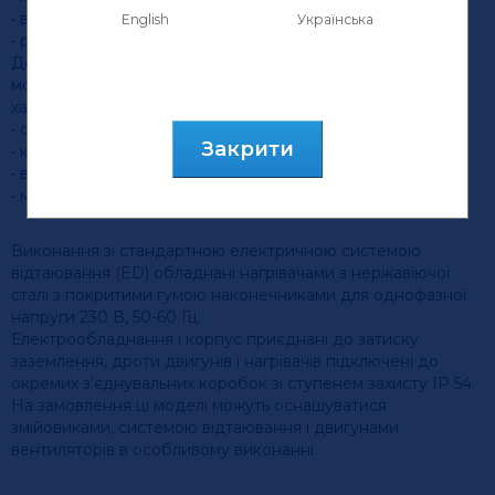
• вбудоване реле теплового захисту;
English
Українська
• робоча температура: максимальний +40 ° c.
Додаткові факультативні високоефективні
мотовентилятори EC володіють наступними
характеристиками:
• ступінь захисту IP 54;
Закрити
• клас ізоляції F;
• вбудований електронний захист;
• максимальна робоча температура: +50 ° C.
Виконання зі стандартною електричною системою
відтаювання (ED) обладнані нагрівачами з нержавіючої
сталі з покритими гумою наконечниками для однофазної
напруги 230 В, 50-60 Гц.
Електрообладнання і корпус приєднані до затиску
заземлення, дроти двигунів і нагрівачів підключені до
окремих з'єднувальних коробок зі ступенем захисту IP 54.
На замовлення ці моделі можуть оснащуватися
змійовиками, системою відтаювання і двигунами
вентиляторів в особливому виконанні.