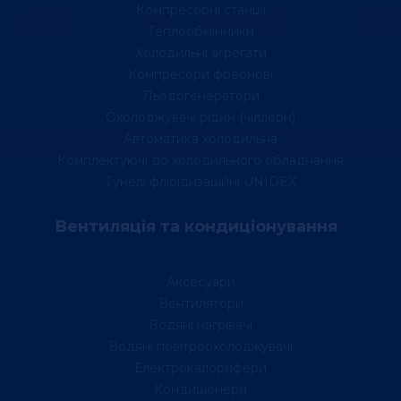
Компресорні станції
Теплообмінники
Холодильні агрегати
Компресори фреонові
Льодогенератори
Охолоджувачі рідин (чіллери)
Автоматика холодильна
Комплектуючі до холодильного обладнання
Тунелі флюідизаційні UNIDEX
Вентиляція та кондиціонування
Аксесуари
Вентилятори
Водяні нагрівачі
Водяні повітроохолоджувачі
Електрокалорифери
Кондиціонери