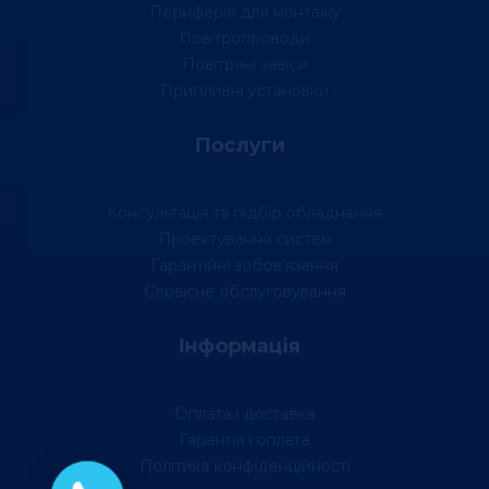
Периферія для монтажу
Повітропроводи
Повітряні завіси
Припливні установки
Послуги
Консультація та підбір обладнання
Проектування систем
Гарантійні зобов’язання
Сервісне обслуговування
Інформація
Оплата і доставка
Гарантія і оплата
Політика конфіденційності