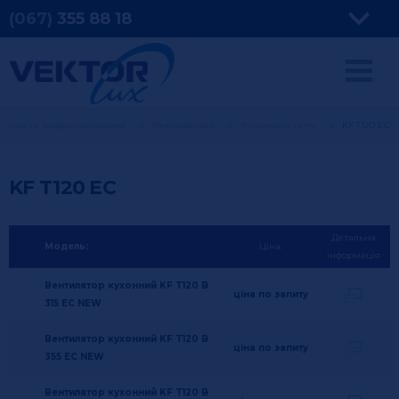
(067)
355
88 18
ляція та кондиціонування
Вентилятори
Кухонного типу
KF T120 ЕС
KF T120 ЕС
Детальна
Модель:
Ціна:
інформація
Вентилятор кухонний KF T120 B
ціна по запиту
315 EC NEW
Вентилятор кухонний KF T120 B
ціна по запиту
355 EC NEW
Вентилятор кухонний KF T120 B