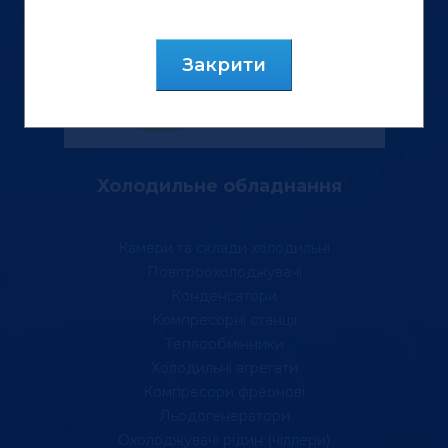
Закрити
Холодильне обладнання
Камери та склади холодильні
Повітроохолоджувачі
Конденсатори
Компресорні станції
Теплообмінники
Холодильні агрегати
Компресори фреонові
Льодогенератори
Охолоджувачі рідин (чіллери)