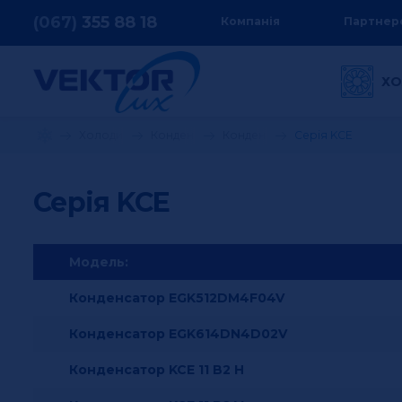
(067)
355
88 18
Компанія
Партнер
ХО
Холодильне обладнання
Конденсатори
Конденсатори ECO
Серія KCE
Серія KCE
Модель:
Конденсатор EGK512DM4F04V
Конденсатор EGK614DN4D02V
Конденсатор KCE 11 B2 H