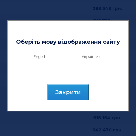
283 543
грн.
301 723
грн.
298 188
грн.
Оберіть мову відображення сайту
316 323
грн.
English
Українська
331 473
грн.
349 653
грн.
535 820
грн.
Закрити
553 955
грн.
598 121
грн.
616 164
грн.
642 470
грн.