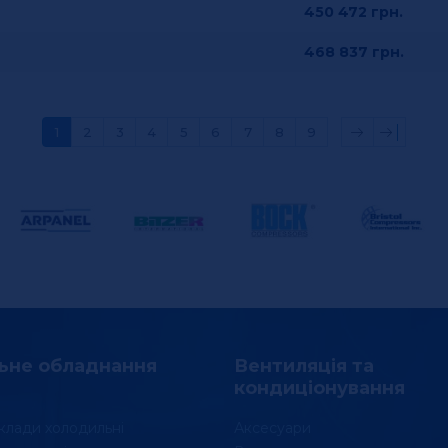
450 472
грн.
468 837
грн.
1
2
3
4
5
6
7
8
9
ьне обладнання
Вентиляція та
кондиціонування
клади холодильні
Аксесуари