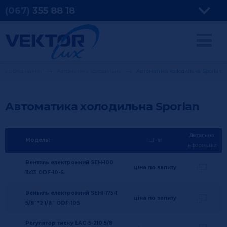
(067)
355
88 18
ьне обладнання
Автоматика холодильна
Автоматика холодильна Sporlan
Автоматика холодильна Sporlan
Детальна
Модель:
Ціна:
інформація
Вентиль електронний SEH-100
ціна по запиту
11x13 ODF-10-S
Вентиль електронний SEHI-175-1
ціна по запиту
5/8˝*2 1/8˝ ODF-10S
Регулятор тиску LAC-5-210 5/8