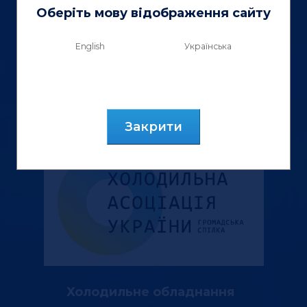
вул. Генерала Курмановича, 9.
Оберіть мову відображення сайту
м. Львів, 79040, Україна.
English
Українська
тел.: (067) 355 88 18
Контактна інформація
Закрити
Холодильне обладнання