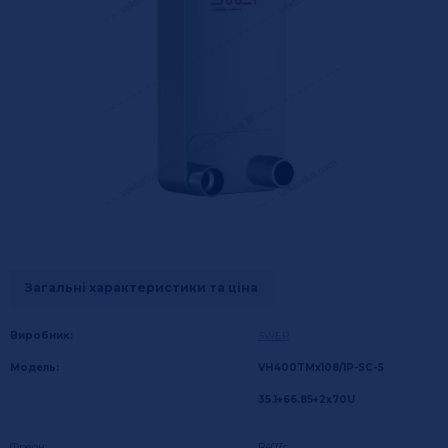
Загальні характеристики та ціна
Виробник:
SWEP
Модель:
VH400TMx108/1P-SC-S
35.1+66.85+2x70U
Фреон:
R407c