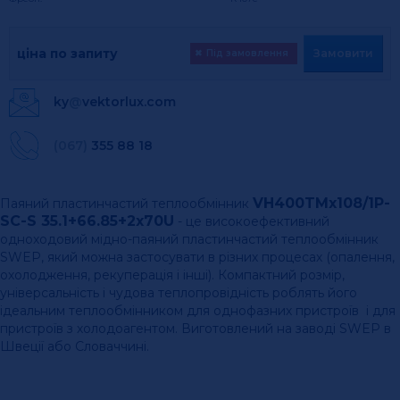
ціна по запиту
Замовити
✖
Під замовлення
ky
@
vektorlux.com
(067)
355 88 18
VH400TMx108/1P-
Паяний пластинчастий теплообмінник
SC-S 35.1+66.85+2x70U
- це високоефективний
одноходовий мідно-паяний пластинчастий теплообмінник
SWEP, який можна застосувати в різних процесах (опалення,
охолодження, рекуперація і інші). Компактний розмір,
універсальність і чудова теплопровідність роблять його
ідеальним теплообмінником для однофазних пристроїв і для
пристроїв з холодоагентом. Виготовлений на заводі SWEP в
Швеції або Словаччині.