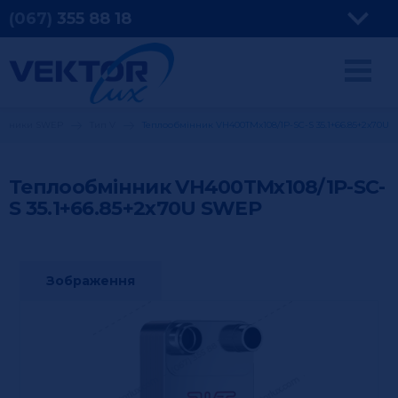
(067)
355
88 18
мінники SWEP
Тип V
Теплообмінник VH400TMx108/1P-SC-S 35.1+66.85+2x70U
Теплообмінник VH400TMx108/1P-SC-
S 35.1+66.85+2x70U
SWEP
Зображення