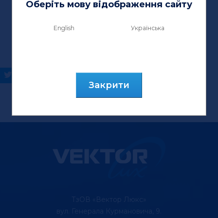
Оберіть мову відображення сайту
English
Українська
Закрити
ТзОВ «Вектор Люкс»
вул. Генерала Курмановича, 9.