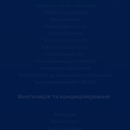
Камери та склади холодильні
Повітроохолоджувачі
Конденсатори
Компресорні станції
Теплообмінники
Холодильні агрегати
Компресори фреонові
Льодогенератори
Охолоджувачі рідин (чіллери)
Автоматика холодильна
Комплектуючі до холодильного обладнання
Тунелі флюідизаційні UNIDEX
Вентиляція та кондиціонування
Аксесуари
Вентилятори
Водяні нагрівачі