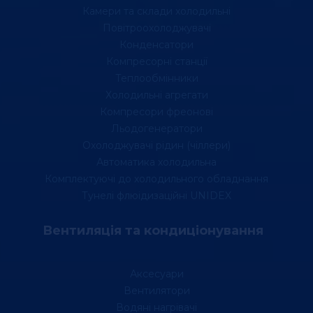
Камери та склади холодильні
Повітроохолоджувачі
Конденсатори
Компресорні станції
Теплообмінники
Холодильні агрегати
Компресори фреонові
Льодогенератори
Охолоджувачі рідин (чіллери)
Автоматика холодильна
Комплектуючі до холодильного обладнання
Тунелі флюідизаційні UNIDEX
Вентиляція та кондиціонування
Аксесуари
Вентилятори
Водяні нагрівачі