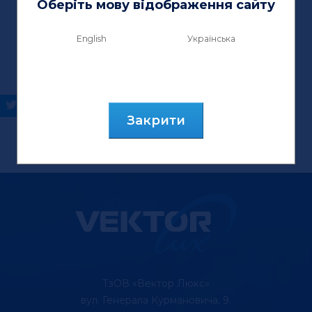
Оберіть мову відображення сайту
English
Українська
Закрити
ТзОВ «Вектор Люкс»
вул. Генерала Курмановича, 9.