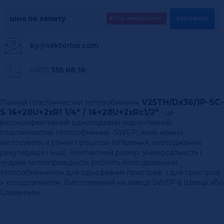
ціна по запиту
Замовити
✖
Під замовлення
ky
@
vektorlux.com
(067)
355 88 18
V25TH/Dx36/1P-SC-
Паяний пластинчастий теплообмінник
S 16+28U+2xR1 1/4" / 16+28U+2xRc1/2"
- це
високоефективний одноходовий мідно-паяний
пластинчастий теплообмінник SWEP, який можна
застосувати в різних процесах (опалення, охолодження,
рекуперація і інші). Компактний розмір, універсальність і
чудова теплопровідність роблять його ідеальним
теплообмінником для однофазних пристроїв і для пристроїв
з холодоагентом. Виготовлений на заводі SWEP в Швеції або
Словаччині.