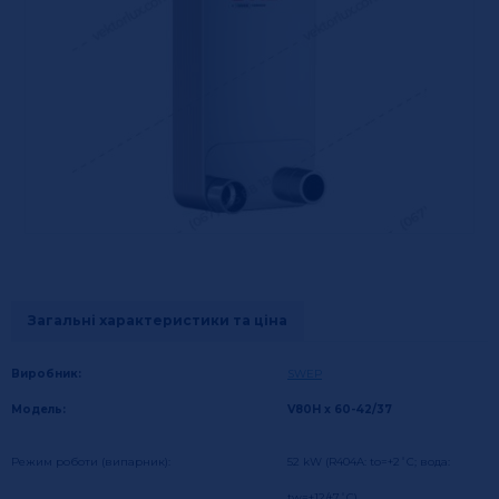
Загальні характеристики та ціна
Виробник:
SWEP
Модель:
V80H x 60-42/37
Режим роботи (випарник):
52 kW (R404A: tо=+2˚C; вода:
tw=+12/+7˚C)