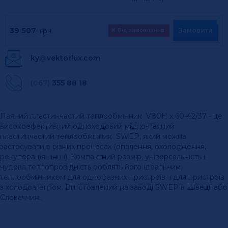
39 507
Замовити
грн.
✖
Під замовлення
ky
@
vektorlux.com
(067)
355 88 18
Паяний пластинчастий теплообмінник V80H x 60-42/37 - це
високоефективний одноходовий мідно-паяний
пластинчастий теплообмінник SWEP, який можна
застосувати в різних процесах (опалення, охолодження,
рекуперація і інші). Компактний розмір, універсальність і
чудова теплопровідність роблять його ідеальним
теплообмінником для однофазних пристроїв і для пристроїв
з холодоагентом. Виготовлений на заводі SWEP в Швеції або
Словаччині.