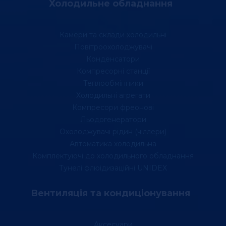
Холодильне обладнання
Камери та склади холодильні
Повітроохолоджувачі
Конденсатори
Компресорні станції
Теплообмінники
Холодильні агрегати
Компресори фреонові
Льодогенератори
Охолоджувачі рідин (чіллери)
Автоматика холодильна
Комплектуючі до холодильного обладнання
Тунелі флюідизаційні UNIDEX
Вентиляція та кондиціонування
Аксесуари