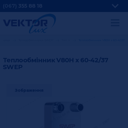
(067)
355
88 18
інники
Теплообмінники SWEP
Тип V
Теплообмінник V80H x 60-42/37
Теплообмінник V80H x 60-42/37
SWEP
Зображення