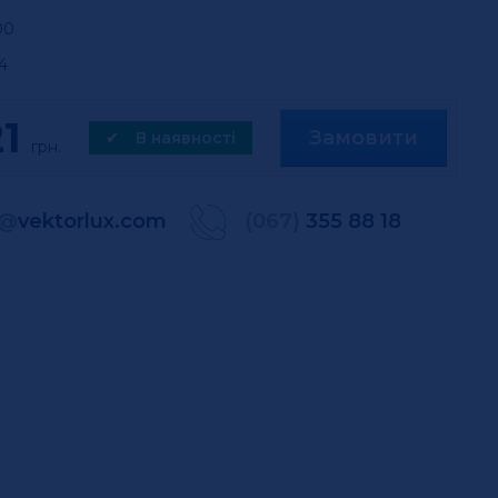
00
4
21
Замовити
✔
В наявності
грн.
@
vektorlux.com
(067)
355 88 18