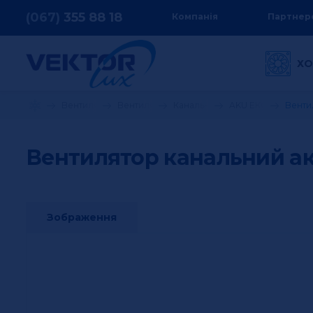
(067)
355
88 18
Компанія
Партнер
ХО
Вентиляція та кондиціонування
Вентилятори
Канальні
AKU ЕКО
Венти
Вентилятор канальний а
Зображення