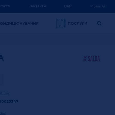
Статті
Контакти
UAH
Мова
 КОНДИЦІОНУВАННЯ
ПОСЛУГИ
A
ALDA
00025347
,053