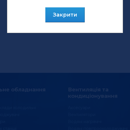
Закрити
ьне обладнання
Вентиляція та
кондиціонування
клади холодильні
Аксесуари
лоджувачі
Вентилятори
ри
Водяні нагрівачі
 станції
Водяні повітроохолоджувачі