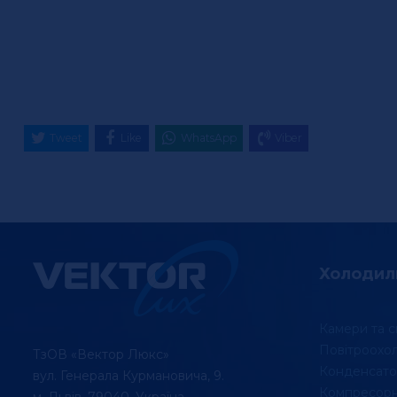
Tweet
Like
WhatsApp
Viber
Холодил
Камери та с
Повітроохо
ТзОВ «Вектор Люкс»
Конденсато
вул. Генерала Курмановича, 9.
Компресорні
м. Львів, 79040, Україна.