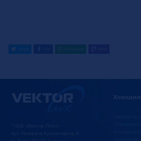
Tweet
Like
WhatsApp
Viber
Холодил
Камери та с
Повітроохо
ТзОВ «Вектор Люкс»
Конденсато
вул. Генерала Курмановича, 9.
Компресорні
м. Львів, 79040, Україна.