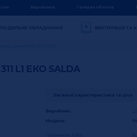
ство
Виробники
Галерея об'єктів
ЛОДИЛЬНЕ ОБЛАДНАННЯ
ВЕНТИЛЯЦІЯ ТА
ятор даховий VSVI 311 L1 ЕКО
311 L1 ЕКО
SALDA
Загальні характеристики та ціна
Виробник:
S
Модель:
0
Потужність (кВт):
0,