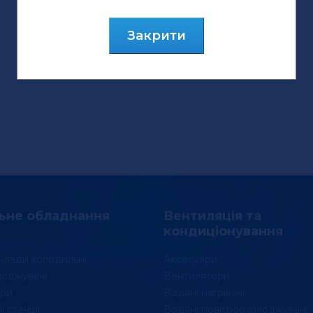
Закрити
ьне обладнання
Вентиляція та
кондиціонування
клади холодильні
Аксесуари
лоджувачі
Вентилятори
ри
Водяні нагрівачі
 станції
Водяні повітроохолоджувачі