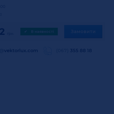
200
51
2
Замовити
✔
В наявності
грн.
@
vektorlux.com
(067)
355 88 18