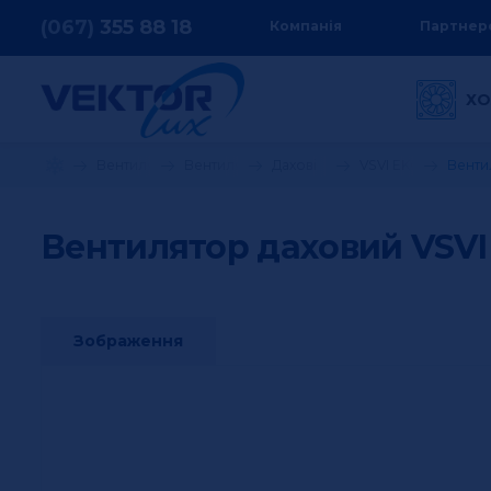
(067)
355
88 18
Компанія
Партнер
ХО
Вентиляція та кондиціонування
Вентилятори
Дахові
VSVI EKO
Вентил
Вентилятор даховий VSVI 
Зображення