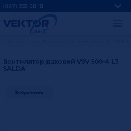
(067)
355
88 18
ння
Вентилятори
Дахові
VSV
Вентилятор даховий VSV 500-4 L3
Вентилятор даховий VSV 500-4 L3
SALDA
Зображення