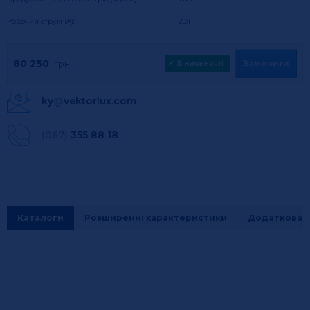
Робочий струм (А):
2,31
80 250
Замовити
грн.
✔
В наявності
ky
@
vektorlux.com
(067)
355 88 18
Каталоги
Розширенні характеристики
Додаткова і