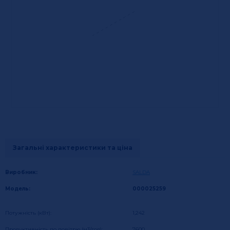
Загальні характеристики та ціна
Виробник:
SALDA
Модель:
000025259
Потужність (кВт):
1,242
Продуктивність по повітрю (м3/год):
7600