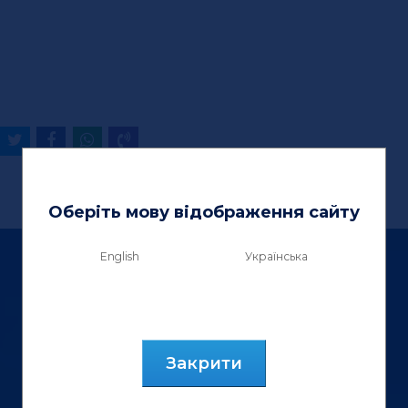
Оберіть мову відображення сайту
English
Українська
Закрити
ТзОВ «Вектор Люкс»
вул. Генерала Курмановича, 9.