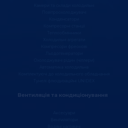
Камери та склади холодильні
Повітроохолоджувачі
Конденсатори
Компресорні станції
Теплообмінники
Холодильні агрегати
Компресори фреонові
Льодогенератори
Охолоджувачі рідин (чіллери)
Автоматика холодильна
Комплектуючі до холодильного обладнання
Тунелі флюідизаційні UNIDEX
Вентиляція та кондиціонування
Аксесуари
Вентилятори
Водяні нагрівачі