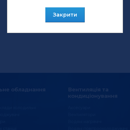
Закрити
ьне обладнання
Вентиляція та
кондиціонування
клади холодильні
Аксесуари
лоджувачі
Вентилятори
ри
Водяні нагрівачі
 станції
Водяні повітроохолоджувачі