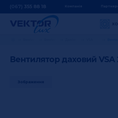
(067)
355
88 18
Компанія
Партнер
ХО
Вентиляція та кондиціонування
Вентилятори
Дахові
VSA
Венти
Вентилятор даховий VSA 
Зображення