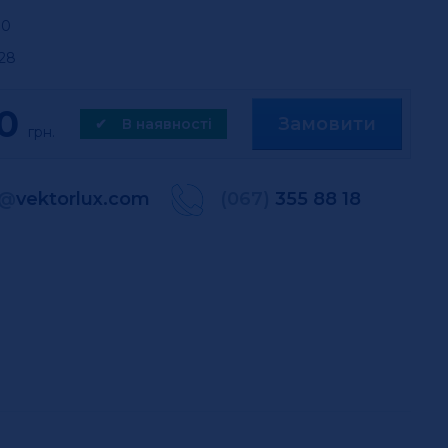
30
,28
0
Замовити
✔
В наявності
грн.
@
vektorlux.com
(067)
355 88 18