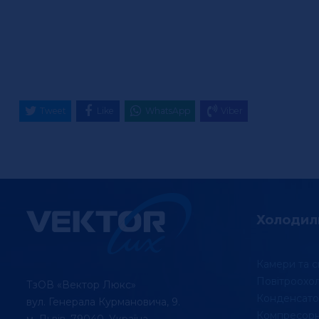
Tweet
Like
WhatsApp
Viber
Холодил
Камери та с
Повітроохо
ТзОВ «Вектор Люкс»
Конденсато
вул. Генерала Курмановича, 9.
Компресорні
м. Львів, 79040, Україна.