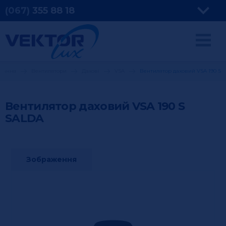
(067)
355
88 18
ування
Вентилятори
Дахові
VSA
Вентилятор даховий VSA 190 S
Вентилятор даховий VSA 190 S
SALDA
Зображення