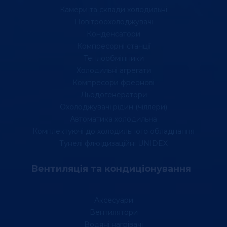
Камери та склади холодильні
Повітроохолоджувачі
Конденсатори
Компресорні станції
Теплообмінники
Холодильні агрегати
Компресори фреонові
Льодогенератори
Охолоджувачі рідин (чіллери)
Автоматика холодильна
Комплектуючі до холодильного обладнання
Тунелі флюідизаційні UNIDEX
Вентиляція та кондиціонування
Аксесуари
Вентилятори
Водяні нагрівачі