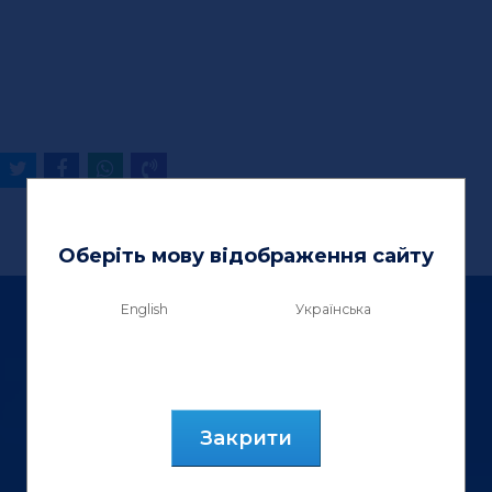
Оберіть мову відображення сайту
English
Українська
Закрити
ТзОВ «Вектор Люкс»
вул. Генерала Курмановича, 9.