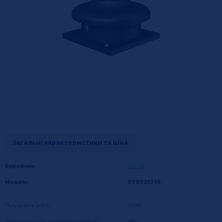
Загальні характеристики та ціна
Виробник:
SALDA
Модель:
000025396
Потужність (кВт):
0,049
Продуктивність по повітрю (м3/год):
360