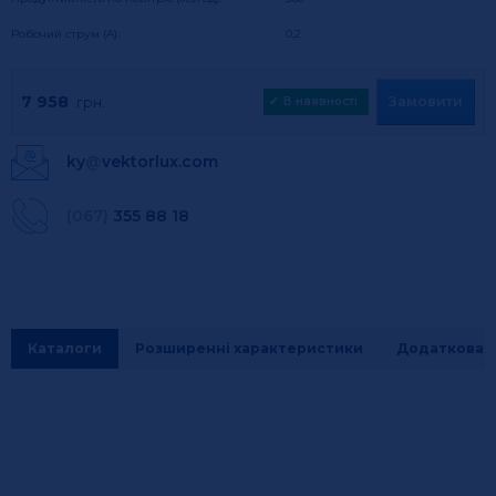
Робочий струм (А):
0,2
7 958
Замовити
грн.
✔
В наявності
ky
@
vektorlux.com
(067)
355 88 18
Каталоги
Розширенні характеристики
Додаткова і