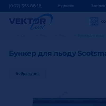
(067)
355
88 18
Компанія
Партнер
ХО
Холодильне обладнання
Льодогенератори
Льодогенератори Scotsman
Бункер для льоду 
Бункер для льоду Scotsm
Зображення