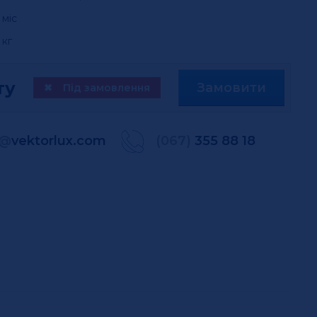
 міс
 кг
ту
Замовити
✖
Під замовлення
@
vektorlux.com
(067)
355 88 18