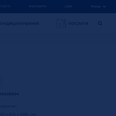
Статті
Контакти
UAH
Мова
 КОНДИЦІОНУВАННЯ
ПОСЛУГИ
00028304
оліуретан
82 х 824 х 968h, мм