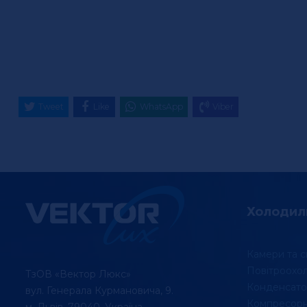
Tweet
Like
WhatsApp
Viber
Холодил
Камери та с
Повітроохо
ТзОВ «Вектор Люкс»
Конденсато
вул. Генерала Курмановича, 9.
Компресорні
м. Львів, 79040, Україна.