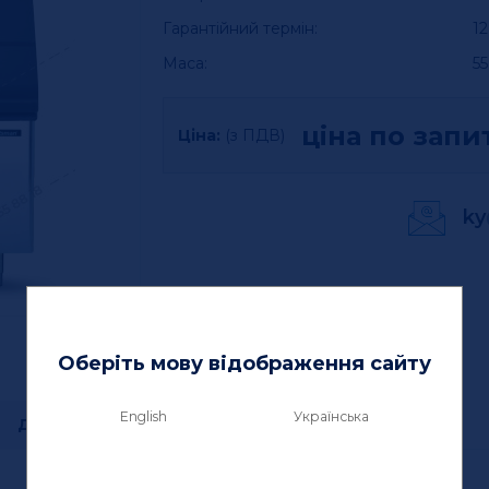
Гарантійний термін:
12
Маса:
55
ціна по запи
Ціна:
(з ПДВ)
ky
Оберіть мову відображення сайту
English
Українська
Додаткова інформація
Сертифікати