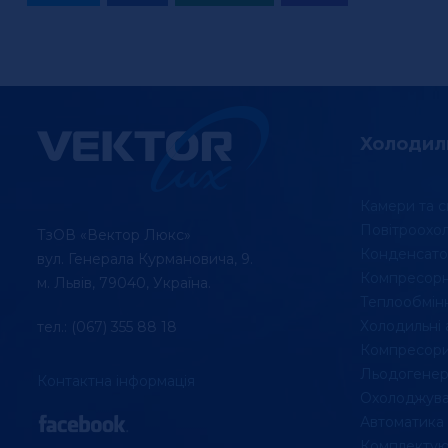
Холодил
Камери та с
Повітроохо
ТзОВ «Вектор Люкс»
Конденсато
вул. Генерала Курмановича, 9.
Компресорні
м. Львів, 79040, Україна.
Теплообмін
Холодильні 
тел.: (067) 355 88 18
Компресори
Льодогенер
Контактна інформація
Охолоджувач
Автоматика
Комплектую