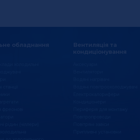
ьне обладнання
Вентиляція та
кондиціонування
клади холодильні
Аксесуари
лоджувачі
Вентилятори
ри
Водяні нагрівачі
 станції
Водяні повітроохолоджувачі
ники
Електрокалорифери
агрегати
Кондиціонери
 фреонові
Периферія для монтажу
атори
Повітропроводи
і рідин (чіллери)
Повітряні завіси
 холодильна
Припливні установки
чі до холодильного