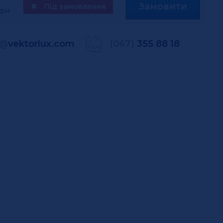
Замовити
✖
Під замовлення
рн.
@
vektorlux.com
(067)
355 88 18