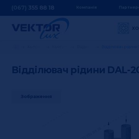
(067)
355
88 18
Компанія
Партнер
ХО
Холодильне обладнання
Комплектуючі до холодильного обладнанн
Відділювачі рідини TECNAC
Відділювач рідини
Відділювач рідини DAL-
Зображення