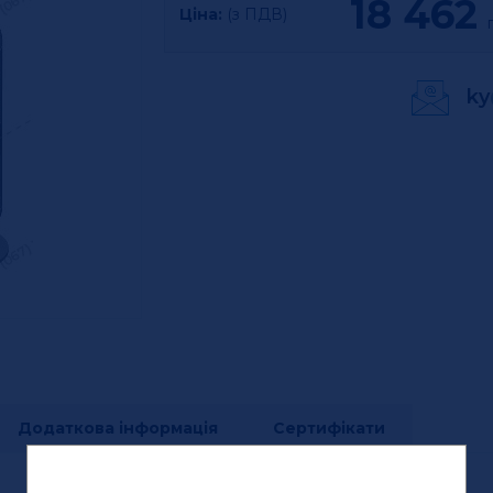
18 462
Ціна:
(з ПДВ)
г
ky
Додаткова інформація
Сертифікати