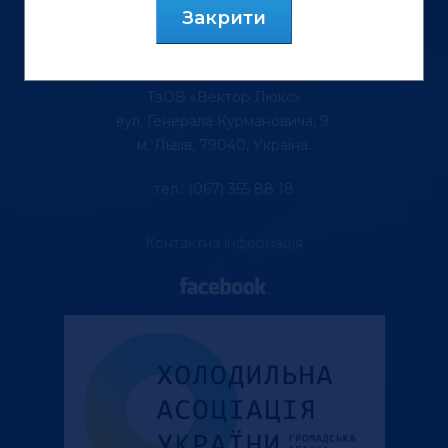
Закрити
ТзОВ «Вектор Люкс»
вул. Генерала Курмановича, 9.
м. Львів, 79040, Україна.
тел.: (067) 355 88 18
Контактна інформація