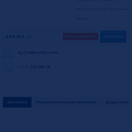
вентилем на виході, та вентилем
на вході,
449 143
Замовити
грн.
✖
Під замовлення
ky
@
vektorlux.com
(067)
355 88 18
Каталоги
Розширенні характеристики
Додаткова і