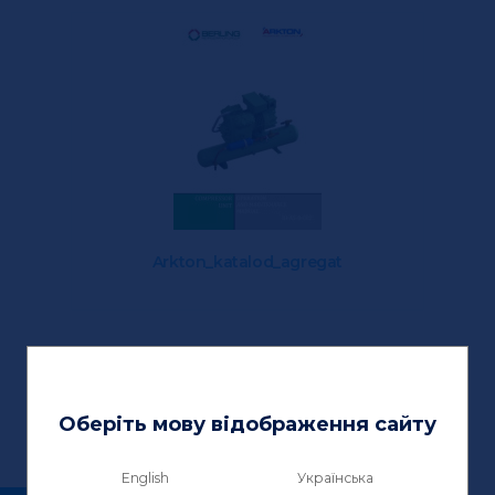
Arkton_katalod_agregat
Оберіть мову відображення сайту
English
Українська