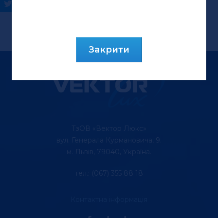
Закрити
ТзОВ «Вектор Люкс»
вул. Генерала Курмановича, 9.
м. Львів, 79040, Україна.
тел.: (067) 355 88 18
Контактна інформація