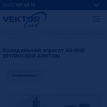
(067)
355
88 18
Компресорно-ресиверні агрегати
Холодильний агрегат AS-6HE-35Y/RHC60B
Холодильний агрегат AS-6HE-
35Y/RHC60B
ARKTON
Зображення