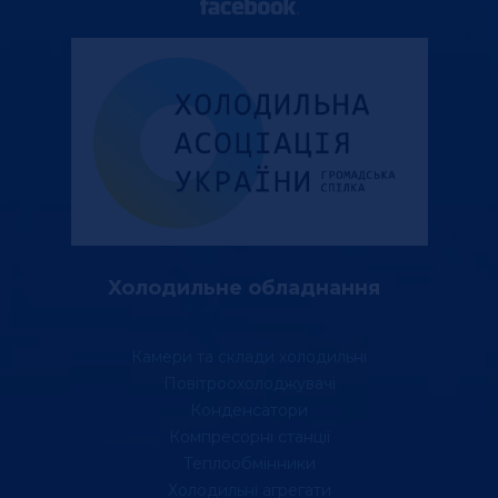
Холодильне обладнання
Камери та склади холодильні
Повітроохолоджувачі
Конденсатори
Компресорні станції
Теплообмінники
Холодильні агрегати