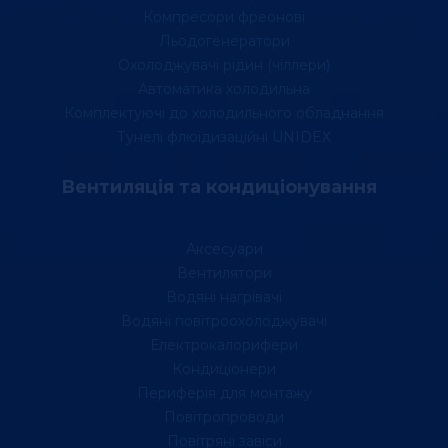
Компресори фреонові
Льодогенератори
Охолоджувачі рідин (чіллери)
Автоматика холодильна
Комплектуючі до холодильного обладнання
Тунелі флюідизаційні UNIDEX
Вентиляція та кондиціонування
Аксесуари
Вентилятори
Водяні нагрівачі
Водяні повітроохолоджувачі
Електрокалорифери
Кондиціонери
Периферія для монтажу
Повітропроводи
Повітряні завіси