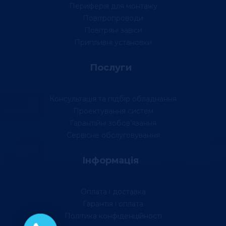
Периферія для монтажу
Повітропроводи
Повітряні завіси
Припливні установки
Послуги
Консультація та підбір обладнання
Проектування систем
Гарантійні зобов’язання
Сервісне обслуговування
Інформація
Оплата і доставка
Гарантія і оплата
Політика конфіденційності