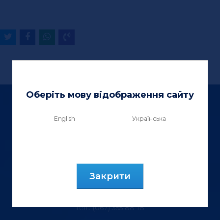
Оберіть мову відображення сайту
English
Українська
ТзОВ «Вектор Люкс»
вул. Генерала Курмановича, 9.
Закрити
м. Львів, 79040, Україна.
тел.: (067) 355 88 18