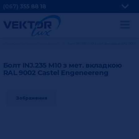
(067)
355
88 18
омплектуючі до холодильних камер
Болт INJ.235 М10 з мет. вкладкою RAL 9002
Болт INJ.235 М10 з мет. вкладкою
RAL 9002
Castel Engeneereng
Зображення