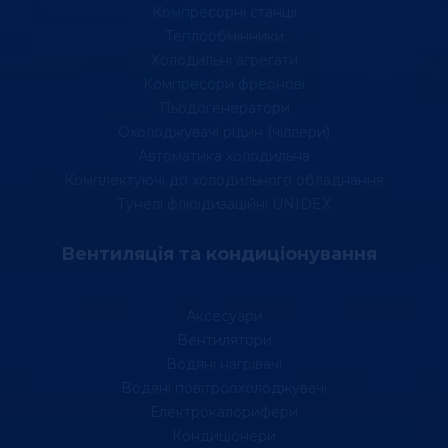
Компресорні станції
Теплообмінники
Холодильні агрегати
Компресори фреонові
Льодогенератори
Охолоджувачі рідин (чіллери)
Автоматика холодильна
Комплектуючі до холодильного обладнання
Тунелі флюідизаційні UNIDEX
Вентиляція та кондиціонування
Аксесуари
Вентилятори
Водяні нагрівачі
Водяні повітроохолоджувачі
Електрокалорифери
Кондиціонери