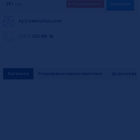
171
Замовити
грн.
✖
Під замовлення
ky
@
vektorlux.com
(067)
355 88 18
Каталоги
Розширенні характеристики
Додаткова і