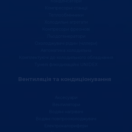
Конденсатори
Компресорні станції
Теплообмінники
Холодильні агрегати
Компресори фреонові
Льодогенератори
Охолоджувачі рідин (чіллери)
Автоматика холодильна
Комплектуючі до холодильного обладнання
Тунелі флюідизаційні UNIDEX
Вентиляція та кондиціонування
Аксесуари
Вентилятори
Водяні нагрівачі
Водяні повітроохолоджувачі
Електрокалорифери