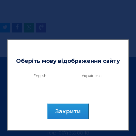
Оберіть мову відображення сайту
English
Українська
ТзОВ «Вектор Люкс»
Закрити
вул. Генерала Курмановича, 9.
м. Львів, 79040, Україна.
тел.: (067) 355 88 18