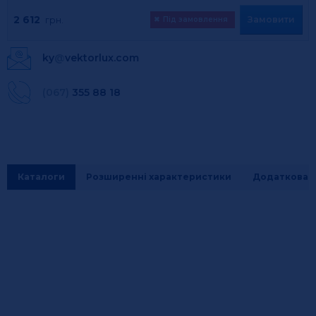
2 612
Замовити
грн.
✖
Під замовлення
ky
@
vektorlux.com
(067)
355 88 18
Каталоги
Розширенні характеристики
Додаткова і