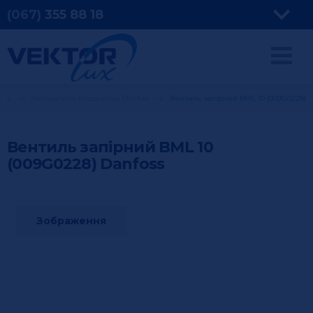
(067)
355
88 18
ьна
Автоматика холодильна Danfoss
Вентиль запірний BML 10 (009G0228)
Вентиль запірний BML 10
(009G0228)
Danfoss
Зображення