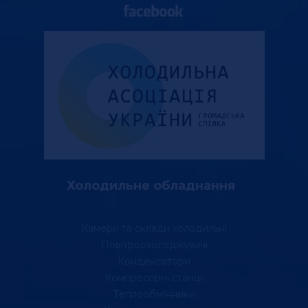
Холодильне обладнання
Камери та склади холодильні
Повітроохолоджувачі
Конденсатори
Компресорні станції
Теплообмінники