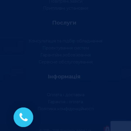
Повітряні завіси
Припливні установки
Послуги
Консультація та підбір обладнання
Проектування систем
Гарантійні зобов’язання
Сервісне обслуговування
Інформація
Оплата і доставка
Гарантія і оплата
Політика конфіденційності
© 2018 - 2026 Компанія Vektor Lux