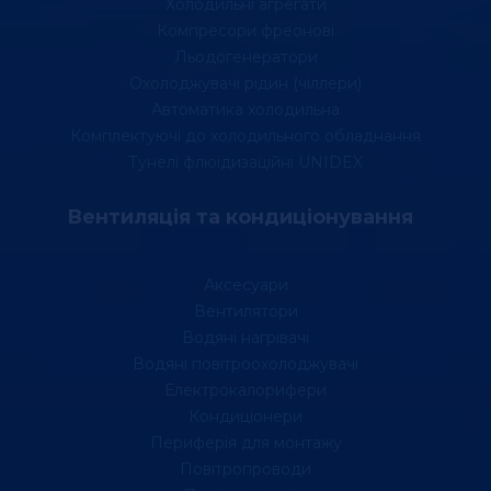
Холодильні агрегати
Компресори фреонові
Льодогенератори
Охолоджувачі рідин (чіллери)
Автоматика холодильна
Комплектуючі до холодильного обладнання
Тунелі флюідизаційні UNIDEX
Вентиляція та кондиціонування
Аксесуари
Вентилятори
Водяні нагрівачі
Водяні повітроохолоджувачі
Електрокалорифери
Кондиціонери
Периферія для монтажу
Повітропроводи