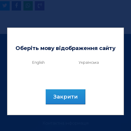
Оберіть мову відображення сайту
English
Українська
ТзОВ «Вектор Люкс»
вул. Генерала Курмановича, 9.
м. Львів, 79040, Україна.
Закрити
тел.: (067) 355 88 18
Контактна інформація