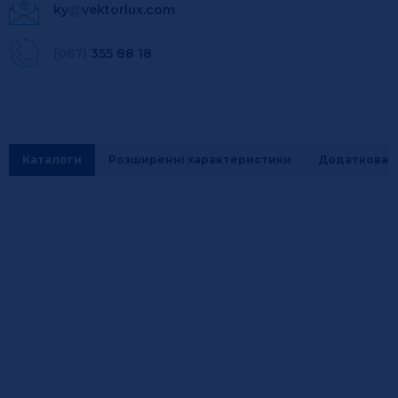
ky
@
vektorlux.com
(067)
355 88 18
Каталоги
Розширенні характеристики
Додаткова і