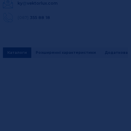
ky
@
vektorlux.com
(067)
355 88 18
Каталоги
Розширенні характеристики
Додаткова і