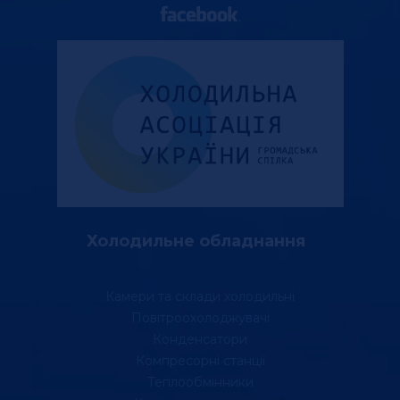
Холодильне обладнання
Камери та склади холодильні
Повітроохолоджувачі
Конденсатори
Компресорні станції
Теплообмінники