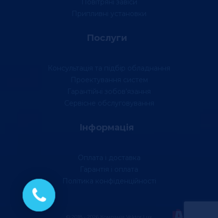
Повітряні завіси
Припливні установки
Послуги
Консультація та підбір обладнання
Проектування систем
Гарантійні зобов’язання
Сервісне обслуговування
Інформація
Оплата і доставка
Гарантія і оплата
Політика конфіденційності
© 2018 - 2026 Компанія Vektor Lux