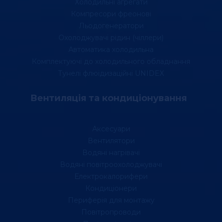
Холодильні агрегати
Компресори фреонові
Льодогенератори
Охолоджувачі рідин (чіллери)
Автоматика холодильна
Комплектуючі до холодильного обладнання
Тунелі флюідизаційні UNIDEX
Вентиляція та кондиціонування
Аксесуари
Вентилятори
Водяні нагрівачі
Водяні повітроохолоджувачі
Електрокалорифери
Кондиціонери
Периферія для монтажу
Повітропроводи