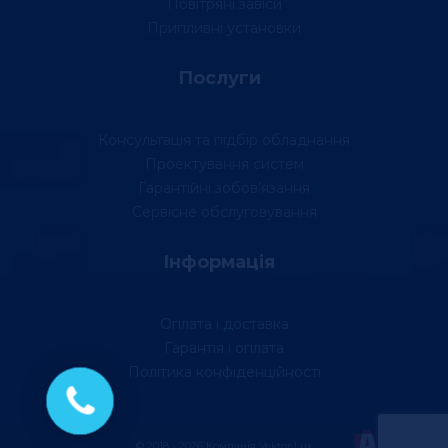
Повітряні завіси
Припливні установки
Послуги
Консультація та підбір обладнання
Проектування систем
Гарантійні зобов’язання
Сервісне обслуговування
Інформація
Оплата і доставка
Гарантія і оплата
Політика конфіденційності
© 2018 - 2026 Компанія Vektor Lux