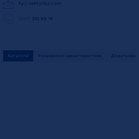
ky
@
vektorlux.com
(067)
355 88 18
Каталоги
Розширенні характеристики
Додаткова і