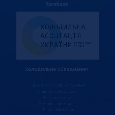
Холодильне обладнання
Камери та склади холодильні
Повітроохолоджувачі
Конденсатори
Компресорні станції
Теплообмінники