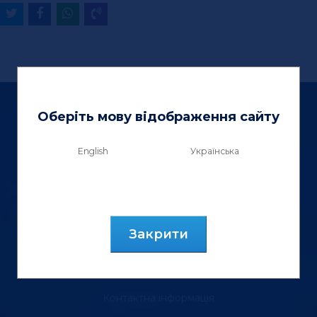
Оберіть мову відображення сайту
English
Українська
ТзОВ «Вектор Люкс»
вул. Генерала Курмановича, 9.
м. Львів, 79040, Україна.
Закрити
тел.: (067) 355 88 18
Контактна інформація