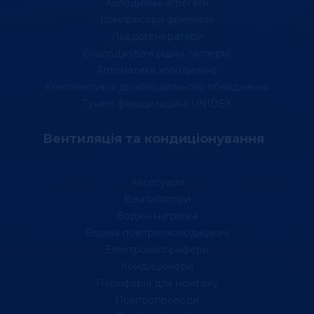
Холодильні агрегати
Компресори фреонові
Льодогенератори
Охолоджувачі рідин (чіллери)
Автоматика холодильна
Комплектуючі до холодильного обладнання
Тунелі флюідизаційні UNIDEX
Вентиляція та кондиціонування
Аксесуари
Вентилятори
Водяні нагрівачі
Водяні повітроохолоджувачі
Електрокалорифери
Кондиціонери
Периферія для монтажу
Повітропроводи