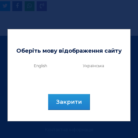
Оберіть мову відображення сайту
English
Українська
ТзОВ «Вектор Люкс»
вул. Генерала Курмановича, 9.
м. Львів, 79040, Україна.
Закрити
тел.: (067) 355 88 18
Контактна інформація