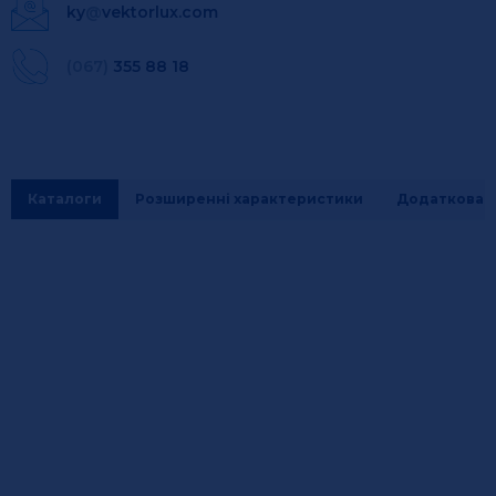
ky
@
vektorlux.com
(067)
355 88 18
Каталоги
Розширенні характеристики
Додаткова і