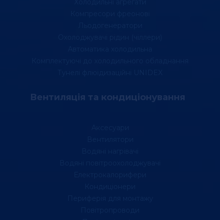
Холодильні агрегати
Компресори фреонові
Льодогенератори
Охолоджувачі рідин (чіллери)
Автоматика холодильна
Комплектуючі до холодильного обладнання
Тунелі флюідизаційні UNIDEX
Вентиляція та кондиціонування
Аксесуари
Вентилятори
Водяні нагрівачі
Водяні повітроохолоджувачі
Електрокалорифери
Кондиціонери
Периферія для монтажу
Повітропроводи