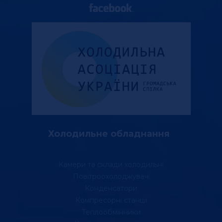
Холодильне обладнання
Камери та склади холодильні
Повітроохолоджувачі
Конденсатори
Компресорні станції
Теплообмінники