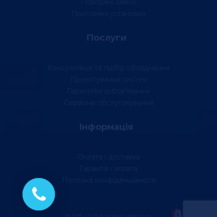
Повітряні завіси
Припливні установки
Послуги
Консультація та підбір обладнання
Проектування систем
Гарантійні зобов’язання
Сервісне обслуговування
Інформація
Оплата і доставка
Гарантія і оплата
Політика конфіденційності
© 2018 - 2026 Компанія Vektor Lux