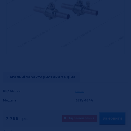
Загальні характеристики та ціна
Виробник:
Castel
Модель:
6591/М64А
7 766
Замовити
грн.
✖
Під замовлення