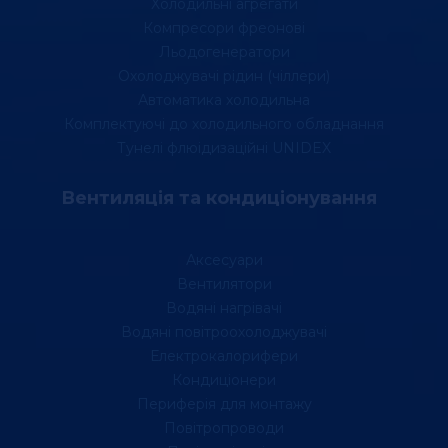
Холодильні агрегати
Компресори фреонові
Льодогенератори
Охолоджувачі рідин (чіллери)
Автоматика холодильна
Комплектуючі до холодильного обладнання
Тунелі флюідизаційні UNIDEX
Вентиляція та кондиціонування
Аксесуари
Вентилятори
Водяні нагрівачі
Водяні повітроохолоджувачі
Електрокалорифери
Кондиціонери
Периферія для монтажу
Повітропроводи