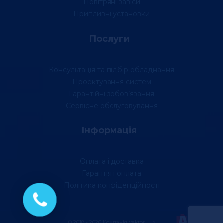
Повітряні завіси
Припливні установки
Послуги
Консультація та підбір обладнання
Проектування систем
Гарантійні зобов’язання
Сервісне обслуговування
Інформація
Оплата і доставка
Гарантія і оплата
Політика конфіденційності
© 2018 - 2026 Компанія Vektor Lux