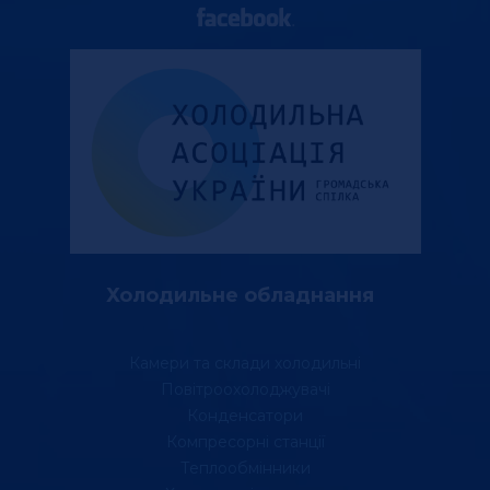
Холодильне обладнання
Камери та склади холодильні
Повітроохолоджувачі
Конденсатори
Компресорні станції
Теплообмінники