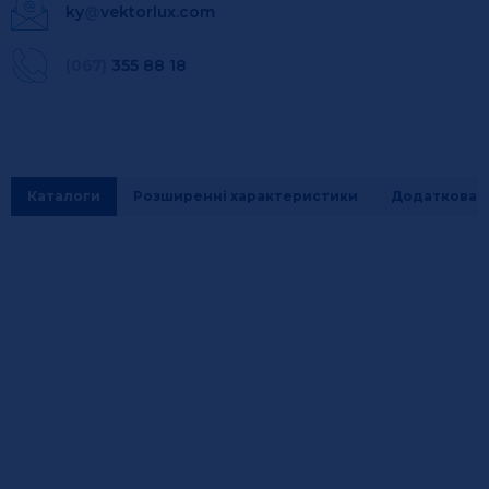
ky
@
vektorlux.com
(067)
355 88 18
Каталоги
Розширенні характеристики
Додаткова і