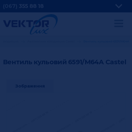
(067)
355
88 18
 холодильна
Автоматика холодильна Castel
Вентиль кульовий 6591/М64А
Вентиль кульовий 6591/М64А
Castel
Зображення