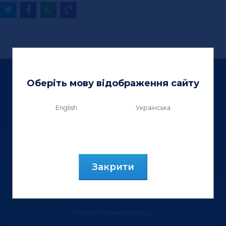
Оберіть мову відображення сайту
English
Українська
ТзОВ «Вектор Люкс»
вул. Генерала Курмановича, 9.
м. Львів, 79040, Україна.
Закрити
тел.: (067) 355 88 18
Контактна інформація