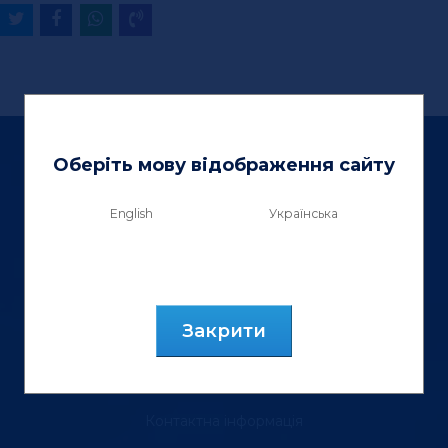
Оберіть мову відображення сайту
English
Українська
ТзОВ «Вектор Люкс»
вул. Генерала Курмановича, 9.
м. Львів, 79040, Україна.
Закрити
тел.: (067) 355 88 18
Контактна інформація