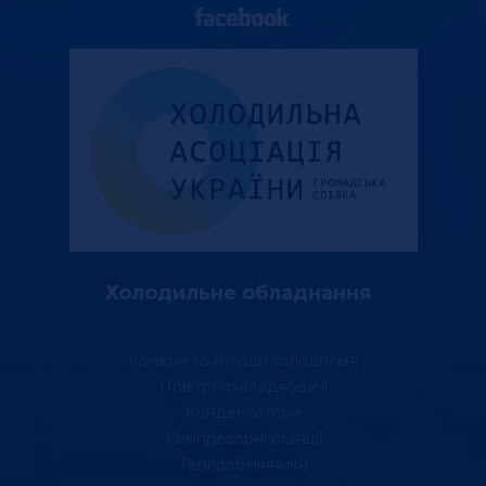
Холодильне обладнання
Камери та склади холодильні
Повітроохолоджувачі
Конденсатори
Компресорні станції
Теплообмінники