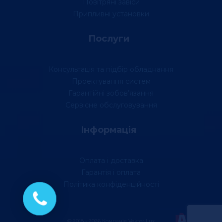
Повітряні завіси
Припливні установки
Послуги
Консультація та підбір обладнання
Проектування систем
Гарантійні зобов’язання
Сервісне обслуговування
Інформація
Оплата і доставка
Гарантія і оплата
Політика конфіденційності
© 2018 - 2026 Компанія Vektor Lux