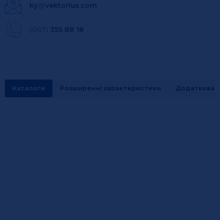
ky
@
vektorlux.com
(067)
355 88 18
Каталоги
Розширенні характеристики
Додаткова і