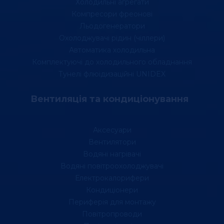
Холодильні агрегати
Компресори фреонові
Льодогенератори
Охолоджувачі рідин (чіллери)
Автоматика холодильна
Комплектуючі до холодильного обладнання
Тунелі флюідизаційні UNIDEX
Вентиляція та кондиціонування
Аксесуари
Вентилятори
Водяні нагрівачі
Водяні повітроохолоджувачі
Електрокалорифери
Кондиціонери
Периферія для монтажу
Повітропроводи