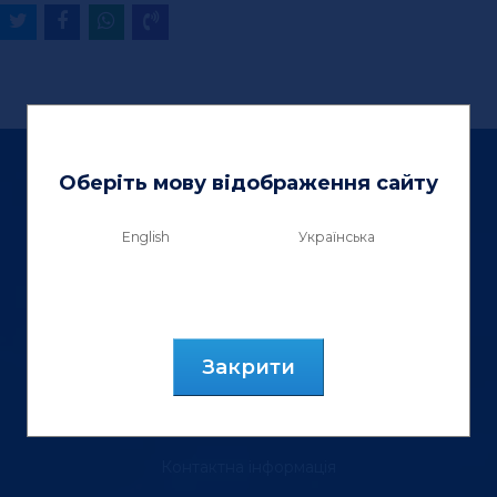
Оберіть мову відображення сайту
English
Українська
ТзОВ «Вектор Люкс»
вул. Генерала Курмановича, 9.
м. Львів, 79040, Україна.
Закрити
тел.: (067) 355 88 18
Контактна інформація