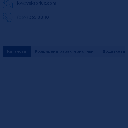
ky
@
vektorlux.com
(067)
355 88 18
Каталоги
Розширенні характеристики
Додаткова і