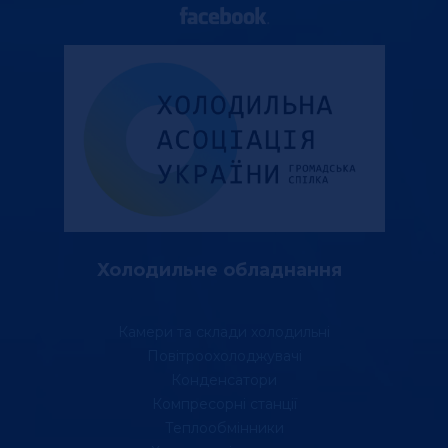
Холодильне обладнання
Камери та склади холодильні
Повітроохолоджувачі
Конденсатори
Компресорні станції
Теплообмінники