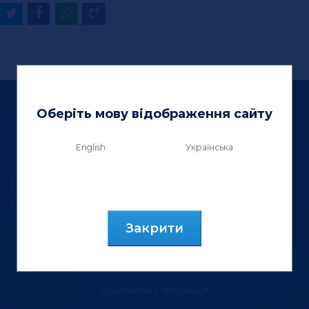
Оберіть мову відображення сайту
English
Українська
ТзОВ «Вектор Люкс»
вул. Генерала Курмановича, 9.
м. Львів, 79040, Україна.
Закрити
тел.: (067) 355 88 18
Контактна інформація