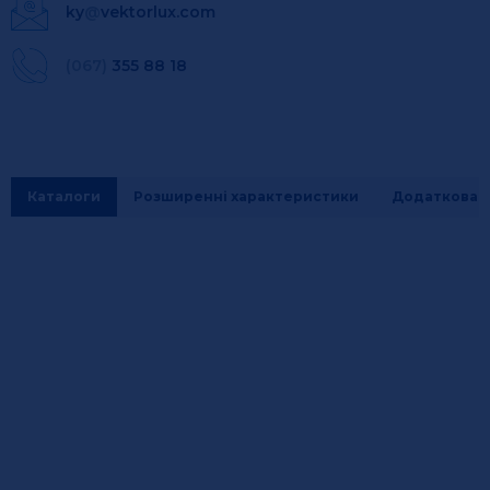
ky
@
vektorlux.com
(067)
355 88 18
Каталоги
Розширенні характеристики
Додаткова і