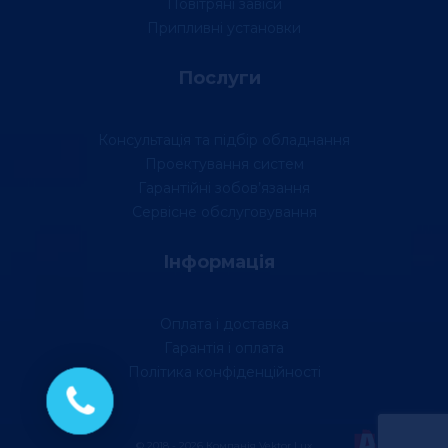
Повітряні завіси
Припливні установки
Послуги
Консультація та підбір обладнання
Проектування систем
Гарантійні зобов’язання
Сервісне обслуговування
Інформація
Оплата і доставка
Гарантія і оплата
Політика конфіденційності
© 2018 - 2026 Компанія Vektor Lux