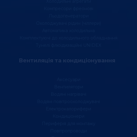
Холодильні агрегати
Компресори фреонові
Льодогенератори
Охолоджувачі рідин (чіллери)
Автоматика холодильна
Комплектуючі до холодильного обладнання
Тунелі флюідизаційні UNIDEX
Вентиляція та кондиціонування
Аксесуари
Вентилятори
Водяні нагрівачі
Водяні повітроохолоджувачі
Електрокалорифери
Кондиціонери
Периферія для монтажу
Повітропроводи