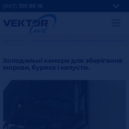
(067)
355
88 18
алерея об'єктів
Холодильні камери для зберігання моркви, буряка і капусти.
Холодильні камери для зберігання
моркви, буряка і капусти.