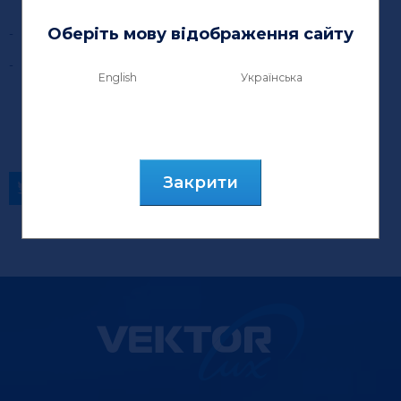
(RS485/MODBUS протокол)
Оберіть мову відображення сайту
Давач температури NTC015WF00
Кабель підєднювальний SPKC002310
English
Українська
Закрити