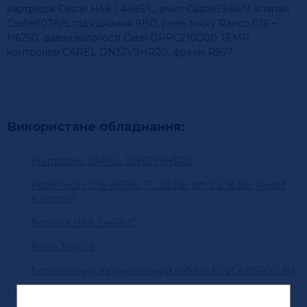
картридж Castel H48 / 4495/C, вічко Castel3940/9, клапан
Castel1078/5, під’єднання 9150, реле тиску Ranco 016 –
H6750, давач вологості Carel DPPC210000 TEMP,
контролер CAREL DN33V9HR20, фреон R507.
Використане обладнання:
Контролер CAREL DN33V9HR20
Реле тиску 016-H6750 (7...30 bar diff 2,5...8 bar, Reset
automat)
Вставка H48 / 4495/C
Вічко 3940/9
Екранований з'єднювальний кабель E2VCABS600, 6м
Драйвер EVD0000E50 EVD Evolution для EEV