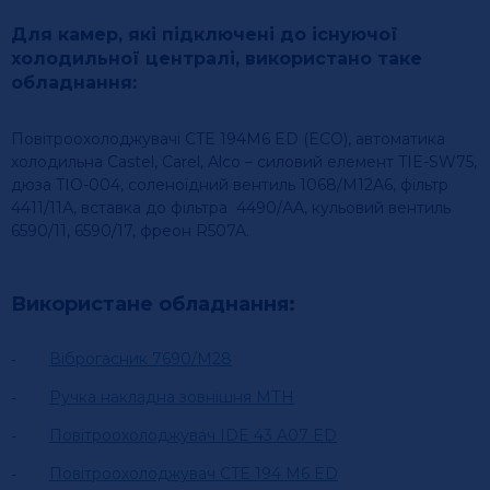
Для камер, які підключені до існуючої
холодильної централі, використано таке
обладнання:
Повітроохолоджувачі CTE 194M6 ED (ECO), автоматика
холодильна Castel, Carel, Alco – силовий елемент TIE-SW75,
дюза TIO-004, соленоїдний вентиль 1068/M12A6, фільтр
4411/11А, вставка до фільтра 4490/АА, кульовий вентиль
6590/11, 6590/17, фреон R507A.
Використане обладнання:
Віброгасник 7690/М28
Ручка накладна зовнішня МТН
Повітроохолоджувач IDE 43 A07 ED
Повітроохолоджувач CTE 194 M6 ED