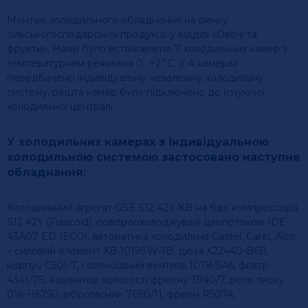
Монтаж холодильного обладнання на ринку
сільськогосподарської продукції у відділі «Овочі та
фрукти». Нами було встановлено 7 холодильних камер з
температурним режимом 0…+2˚С. У 4 камерах
передбачено індивідуальну незалежну холодильну
систему, решта камер було підключено до існуючої
холодильної централі.
У холодильних камерах з індивідуальною
холодильною системою застосовано наступне
обладнання:
Холодильний агрегат GSE S12 42Y-KB на базі компрессора
S12 42Y (Frascold), повітроохолоджувачі двопотокові IDE
43A07 ED (ECO), автоматика холодильна Castel, Carel, Alco
– силовий елемент XB 1019SW-1B, дюза X22440-B6B,
корпус С501-7, соленоїдний вентиль 1078/5А6, фільтр
4341/7S, індикатор вологості фреону 3940/7, реле тиску
016-Н6750, віброгасник 7690/11, фреон R507A.